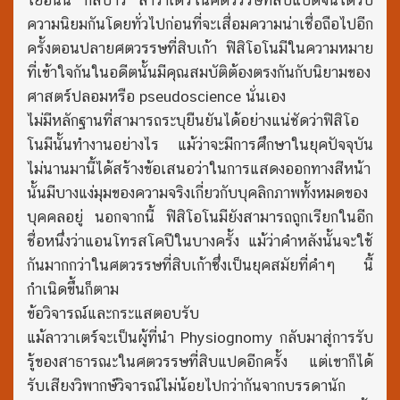
โยฮันน์ กัสปาร์ ลาวาเตร์ในศตวรรษที่สิบแปดจนได้รับ
ความนิยมกันโดยทั่วไปก่อนที่จะเสื่อมความน่าเชื่อถือไปอีก
ครั้งตอนปลายศตวรรษที่สิบเก้า ฟิสิโอโนมีในความหมาย
ที่เข้าใจกันในอดีตนั้นมีคุณสมบัติต้องตรงกันกับนิยามของ
ศาสตร์ปลอมหรือ pseudoscience นั่นเอง
ไม่มีหลักฐานที่สามารถระบุยืนยันได้อย่างแน่ชัดว่าฟิสิโอ
โนมีนั้นทำงานอย่างไร แม้ว่าจะมีการศึกษาในยุคปัจจุบัน
ไม่นานมานี้ได้สร้างข้อเสนอว่าในการแสดงออกทางสีหน้า
นั้นมีบางแง่มุมของความจริงเกี่ยวกับบุคลิกภาพทั้งหมดของ
บุคคลอยู่ นอกจากนี้ ฟิสิโอโนมียังสามารถถูกเรียกในอีก
ชื่อหนึ่งว่าแอนโทรสโคปีในบางครั้ง แม้ว่าคำหลังนั้นจะใช้
กันมากกว่าในศตวรรษที่สิบเก้าซึ่งเป็นยุคสมัยที่คำๆ นี้
กำเนิดขึ้นก็ตาม
ข้อวิจารณ์และกระแสตอบรับ
แม้ลาวาเตร์จะเป็นผู้ที่นำ Physiognomy กลับมาสู่การรับ
รู้ของสาธารณะในศตวรรษที่สิบแปดอีกครั้ง แต่เขาก็ได้
รับเสียงวิพากษ์วิจารณ์ไม่น้อยไปกว่ากันจากบรรดานัก