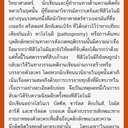
วิทยาศาสตร์, นักเขียนและผู้ทำงานทางด้านความคิดทั้ง
หลายในยุคนั้น ผู้ที่ออกมาวิจารณ์ลาวาเตร์และฟิสิโอโนมี
อย่างรุนแรงคนหนึ่งคือนักวิทยาศาสตร์ชาวเยอรมันที่ชื่อ
เกออร์ก คริสตอฟ ลิกห์เตนเบิร์ก ที่ได้กล่าวไว้ว่าหากเทียบ
เคียงกันแล้ว พาโธโนมี (pathognomy) หรือการค้นพบ
บุคลิกลักษะผ่านทางการสังเกตพฤติกรรมนั้นมีความน่าเชื่อ
ถือมากกว่าฟิสิโอโนมีและยังให้ผลที่จับต้องได้มากกว่าด้วย
แต่ทั้งนี้ในศตวรรษที่สิบเก้าเอง ฟิสิโอโนมีก็ยังคงถูกนำ
กลับมาใช้ในทางวรรณคดีงานเขียนผ่านการสร้างหรือ
บรรยายตัวละคร โดยพวกนักเขียนนวนิยายในยุคนั้นต่างก็
เน้นเรื่องความสมจริงด้วยการบรรยายทุกสิ่งที่มีบทบาทใน
เรื่องราวอย่างละเอียดยิบย่อย จึงเป็นเหตุผลหนึ่งในการก
ลับมาได้รับความนิยมอีกครั้งของฟิสิโอโนมี
นักเขียนอย่างโฮโนเร บัลซัค, ชาร์ลส ดิกเก้นส์, โธมัส
ฮาร์ดี และชาร์ลอต บรองเต นั้นต่างบรรยายลักษณะทาง
กายภาพของตัวละครเพื่อสื่อถึงบุคลิกลักษณะและความ
นึกคิดจิตใจของตัวละครเหล่านั้น โดยเฉพาะในผลงาน