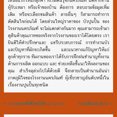
เสนอแรกให้แก่ลูกค้า ที่เริ่มต้นรู้จักนครภัณฑ์ แต่หากท่าน
ผู้รับเหมา หรือเจ้าของบ้าน ต้องการ สอบถามข้อมูลเพิ่ม
เติม หรือจะเลือกชมสินค้า ลายอื่นๆ ก็สามารถทำการ
ตัดสินใจก่อนได้ โดยส่วนใหญ่ราคาของ บัวปูนปั้น ของ
โรงงานนครภัณฑ์ จะไม่แตกต่างกันมาก คุณสามารถเข้ามา
ดูสินค้าคุณภาพของจริงจากโรงงานของเราได้โดยตรง เรา
ยินดีให้คำปรึกษาและ แชรืประสบการณ์ การทำงานบัว
และปัญหาที่มักจะเกิดขึ้น และแนวทางแก้ปัญหาให้แก่
ลูกค้าทุกราย ทีมงานของเราได้รับการฝึกฝนชำนาญทั้งงาน
ด้านการผลิต ออกแบบ และ ช่วยเหลือชี้แนะให้ผลงานของ
คุณ สำเร็จลุล่วงไปได้ด้วยดี จึงกลายเป็นตำนานอันน่า
ภาคภูมิใจของโรงงานนครภัณฑ์ ผู้เชี่ยวชาญอันดับหนึ่งใน
เรื่องงานปูนปั้นทุกชนิด
«
»
52 กระถางครึ่งซีกหน้าเด็ก 37 x 27 cm
54 บัวซีเมนต์ BP.02