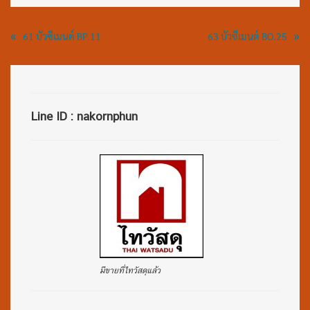
«
»
61 บัวซีเมนต์ BP.11
63 บัวซีเมนต์ BO.25
Line ID : nakornphun
มีขายที่ไทวัสดุแล้ว